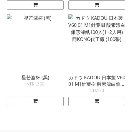
星芒濾杯 (黑)
カドウ KADOU 日本製 V60
01 M1針葉樹 酸素漂白錐形
NT$1,350
濾紙100入(1~2人用) 同
NT$120
KONO代工廠 (100張)