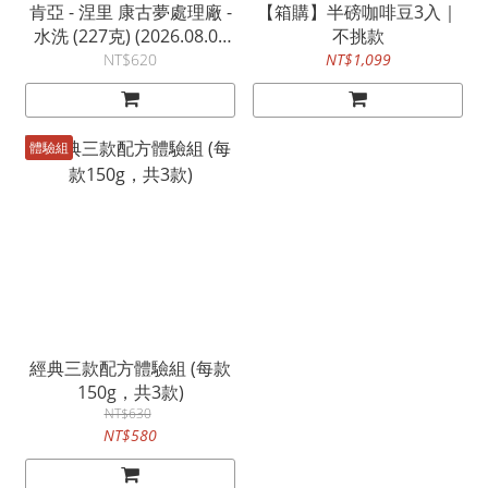
肯亞 - 涅里 康古夢處理廠 -
【箱購】半磅咖啡豆3入｜
水洗 (227克) (2026.08.05
不挑款
烘焙) (淺焙)
NT$620
NT$1,099
體驗組
經典三款配方體驗組 (每款
150g，共3款)
NT$630
NT$580